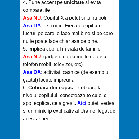
4. Pune accent pe
unicitate
si evita
comparatiile
Asa NU
: Copilul X a putut si tu nu poti!
Asa DA
: Esti unic! Fiecare copil are
lucruri pe care le face mai bine si pe care
nu le poate face chiar asa de bine.
5.
Implica
copilul in viata de familie
Asa NU
: gadgeturi prea multe (tableta,
telefon mobil, televizor, etc)
Asa DA
: activitati casnice (de exemplu
gatitul) facute impreuna
6.
Coboara din copac
– coboara la
nivelul copilului, conecteaza-te cu el si
apoi explica, ce a gresit.
Aici
puteti vedea
si un miniclip explicativ al Uraniei legat de
acest aspect.