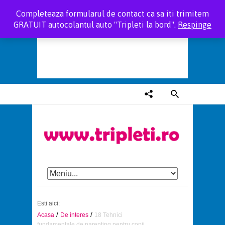
Completeaza formularul de contact ca sa iti trimitem
GRATUIT autocolantul auto "Tripleti la bord".
Respinge
Esti aici:
/
/
Acasa
De interes
18 Tehnici
fundamentale de parenting pentru copii