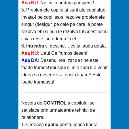
Asa NU
: Noi inca purtam pampers !
5. Problemele copilului sunt ale copilului:
invata-l pe copil sa-si rezolve problemele
singur (desigur, pe cele pe care le poate
rezolva el!) si nu i le rezolva tu! Acest lucru
ii va creste increderea în el.
6.
Intreaba
si descrie… evita lauda goala
Asa NU
: Uau! Ce frumos desen!
Asa DA
: Desenul realizat de tine este
foarte frumos! imi spui si mie cum ti-a venit
ideea sa desenezi aceasta floare? Este
foarte frumoasa!
Nevoia de
CONTROL
a copilului se
satisface prin urmatoarele tehnici de
relationare:
1. Creeaza
spatiu
pentru joaca libera