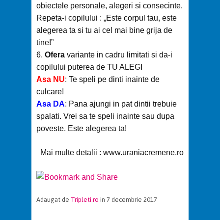
obiectele personale, alegeri si consecinte.
Repeta-i copilului : „Este corpul tau, este
alegerea ta si tu ai cel mai bine grija de
tine!”
6.
Ofera
variante in cadru limitati si da-i
copilului puterea de TU ALEGI
Asa NU
: Te speli pe dinti inainte de
culcare!
Asa DA
: Pana ajungi in pat dintii trebuie
spalati. Vrei sa te speli inainte sau dupa
poveste. Este alegerea ta!
Mai multe detalii : www.uraniacremene.ro
Adaugat de
Tripleti.ro
in 7 decembrie 2017