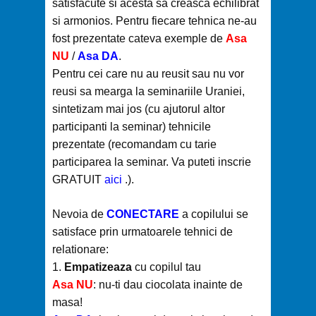
satisfacute si acesta sa creasca echilibrat
si armonios. Pentru fiecare tehnica ne-au
fost prezentate cateva exemple de
Asa
NU
/
Asa DA
.
Pentru cei care nu au reusit sau nu vor
reusi sa mearga la seminariile Uraniei,
sintetizam mai jos (cu ajutorul altor
participanti la seminar) tehnicile
prezentate (recomandam cu tarie
participarea la seminar. Va puteti inscrie
GRATUIT
aici
.).
Nevoia de
CONECTARE
a copilului se
satisface prin urmatoarele tehnici de
relationare:
1.
Empatizeaza
cu copilul tau
Asa NU
: nu-ti dau ciocolata inainte de
masa!