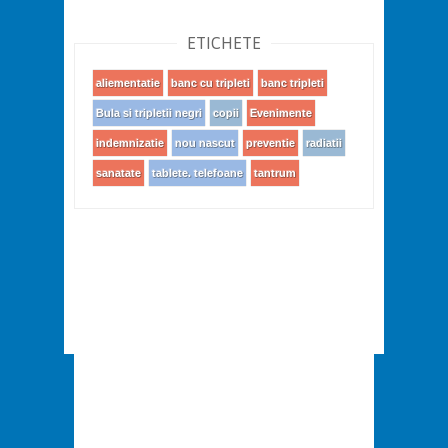
ETICHETE
aliementatie
banc cu tripleti
banc tripleti
Bula si tripletii negri
copii
Evenimente
indemnizatie
nou nascut
preventie
radiatii
sanatate
tablete. telefoane
tantrum