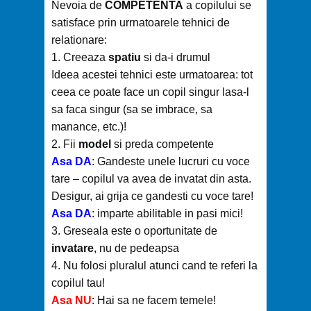
Nevoia de
COMPETENTA
a copilului se
satisface prin urrnatoarele tehnici de
relationare:
1. Creeaza
spatiu
si da-i drumul
Ideea acestei tehnici este urmatoarea: tot
ceea ce poate face un copil singur lasa-l
sa faca singur (sa se imbrace, sa
manance, etc.)!
2. Fii
model
si preda competente
Asa DA
: Gandeste unele lucruri cu voce
tare – copilul va avea de invatat din asta.
Desigur, ai grija ce gandesti cu voce tare!
Asa DA
: imparte abilitable in pasi mici!
3. Greseala este o oportunitate de
invatare
, nu de pedeapsa
4. Nu folosi pluralul atunci cand te referi la
copilul tau!
Asa NU
: Hai sa ne facem temele!