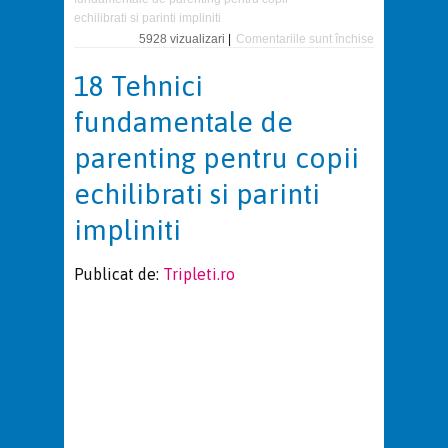
echilibrati si parinti impliniti
pentru
5928 vizualizari
|
Comentariile sunt închise
18
Tehnici
18 Tehnici
fundamentale
de
fundamentale de
parenting
pentru
parenting pentru copii
copii
echilibrati
si
echilibrati si parinti
parinti
impliniti
impliniti
Publicat de:
Tripleti.ro