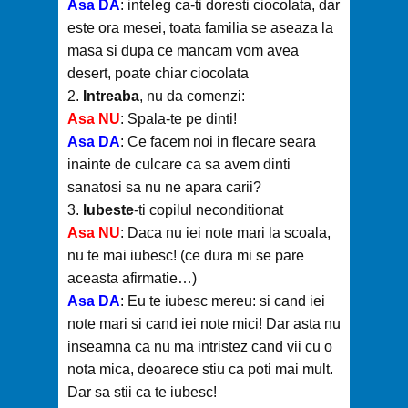
Asa DA
: inteleg ca-ti doresti ciocolata, dar
este ora mesei, toata familia se aseaza la
masa si dupa ce mancam vom avea
desert, poate chiar ciocolata
2.
Intreaba
, nu da comenzi:
Asa NU
: Spala-te pe dinti!
Asa DA
: Ce facem noi in flecare seara
inainte de culcare ca sa avem dinti
sanatosi sa nu ne apara carii?
3.
lubeste
-ti copilul neconditionat
Asa NU
: Daca nu iei note mari la scoala,
nu te mai iubesc! (ce dura mi se pare
aceasta afirmatie…)
Asa DA
: Eu te iubesc mereu: si cand iei
note mari si cand iei note mici! Dar asta nu
inseamna ca nu ma intristez cand vii cu o
nota mica, deoarece stiu ca poti mai mult.
Dar sa stii ca te iubesc!