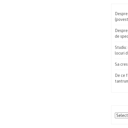
Despre 
(poves
Despre 
de spec
Studiu:
locuri 
Sa crest
De ce f
tantrum
Arhiva