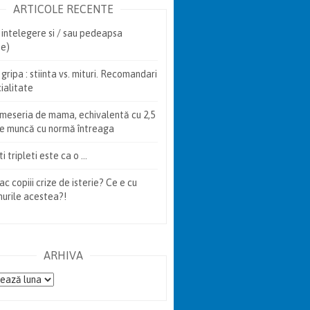
ARTICOLE RECENTE
intelegere si / sau pedeapsa
te)
gripa : stiinta vs. mituri. Recomandari
ialitate
 meseria de mama, echivalentă cu 2,5
de muncă cu normă întreaga
i tripleti este ca o …
ac copiii crize de isterie? Ce e cu
urile acestea?!
ARHIVA