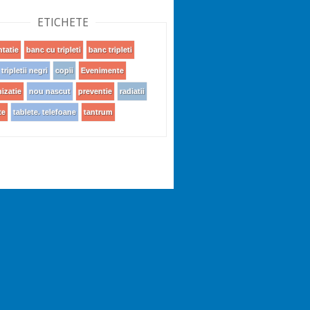
ETICHETE
ntatie
banc cu tripleti
banc tripleti
tripletii negri
copii
Evenimente
izatie
nou nascut
preventie
radiatii
te
tablete. telefoane
tantrum