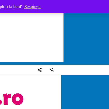
leti la bord".
Respinge