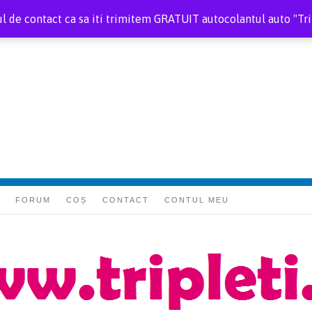
 de contact ca sa iti trimitem GRATUIT autocolantul auto "Trip
FORUM
COȘ
CONTACT
CONTUL MEU