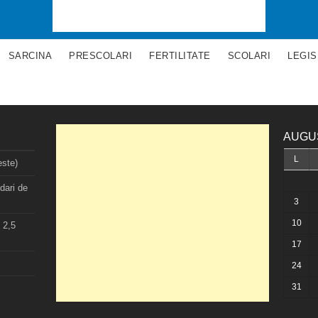
SARCINA
PRESCOLARI
FERTILITATE
SCOLARI
LEGIS
AUGU
L
este)
dari de
3
10
 2,5
17
24
31