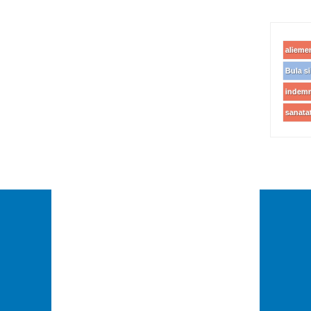
alieme
Bula si 
indemn
sanata