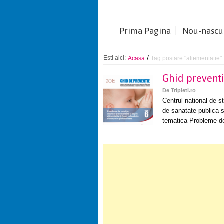
Prima Pagina
Nou-nascu
/
Esti aici:
Acasa
Tag postare "aliementatie"
Ghid preventie
De
Tripleti.ro
Centrul national de st
de sanatate publica s
tematica Probleme de 