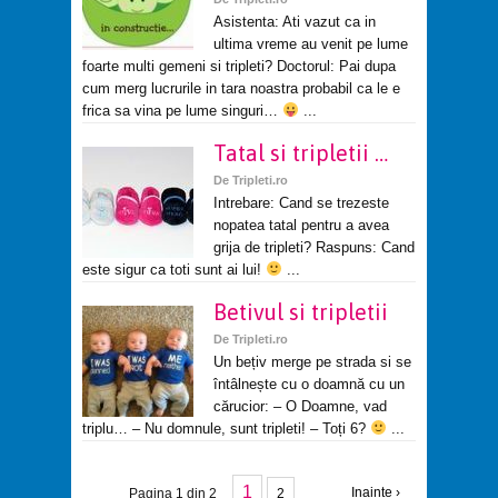
Asistenta: Ati vazut ca in
ultima vreme au venit pe lume
foarte multi gemeni si tripleti? Doctorul: Pai dupa
cum merg lucrurile in tara noastra probabil ca le e
frica sa vina pe lume singuri…
...
Tatal si tripletii …
De
Tripleti.ro
Intrebare: Cand se trezeste
nopatea tatal pentru a avea
grija de tripleti? Raspuns: Cand
este sigur ca toti sunt ai lui!
...
Betivul si tripletii
De
Tripleti.ro
Un bețiv merge pe strada si se
întâlnește cu o doamnă cu un
cărucior: – O Doamne, vad
triplu… – Nu domnule, sunt tripleti! – Toți 6?
...
1
Inainte ›
Pagina 1 din 2
2