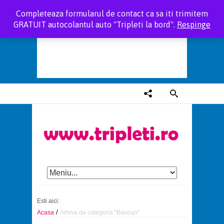
Completeaza formularul de contact ca sa iti trimitem
GRATUIT autocolantul auto "Tripleti la bord".
Respinge
Esti aici:
/
Acasa
Arhiva de categoria "Bancuri"