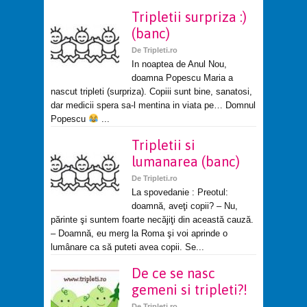
Tripletii surpriza :)
(banc)
De
Tripleti.ro
In noaptea de Anul Nou,
doamna Popescu Maria a
nascut tripleti (surpriza). Copiii sunt bine, sanatosi,
dar medicii spera sa-l mentina in viata pe… Domnul
Popescu
...
Tripletii si
lumanarea (banc)
De
Tripleti.ro
La spovedanie : Preotul:
doamnă, aveţi copii? – Nu,
părinte şi suntem foarte necăjiţi din această cauză.
– Doamnă, eu merg la Roma şi voi aprinde o
lumânare ca să puteti avea copii. Se...
De ce se nasc
gemeni si tripleti?!
De
Tripleti.ro