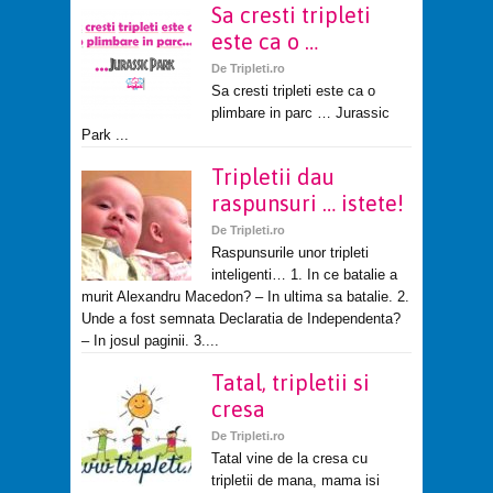
Sa cresti tripleti
este ca o …
De
Tripleti.ro
Sa cresti tripleti este ca o
plimbare in parc … Jurassic
Park ...
Tripletii dau
raspunsuri … istete!
De
Tripleti.ro
Raspunsurile unor tripleti
inteligenti… 1. In ce batalie a
murit Alexandru Macedon? – In ultima sa batalie. 2.
Unde a fost semnata Declaratia de Independenta?
– In josul paginii. 3....
Tatal, tripletii si
cresa
De
Tripleti.ro
Tatal vine de la cresa cu
tripletii de mana, mama isi