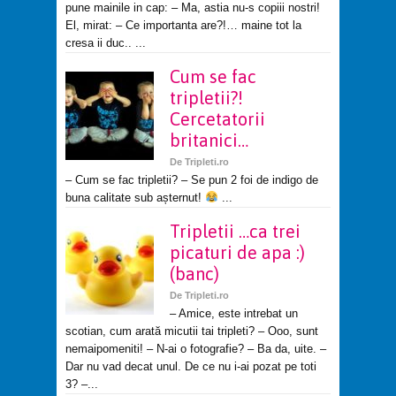
pune mainile in cap: – Ma, astia nu-s copiii nostri!
El, mirat: – Ce importanta are?!… maine tot la
cresa ii duc.. ...
Cum se fac
tripletii?!
Cercetatorii
britanici…
De
Tripleti.ro
– Cum se fac tripletii? – Se pun 2 foi de indigo de
buna calitate sub așternut!
...
Tripletii …ca trei
picaturi de apa :)
(banc)
De
Tripleti.ro
– Amice, este intrebat un
scotian, cum arată micutii tai tripleti? – Ooo, sunt
nemaipomeniti! – N-ai o fotografie? – Ba da, uite. –
Dar nu vad decat unul. De ce nu i-ai pozat pe toti
3? –...