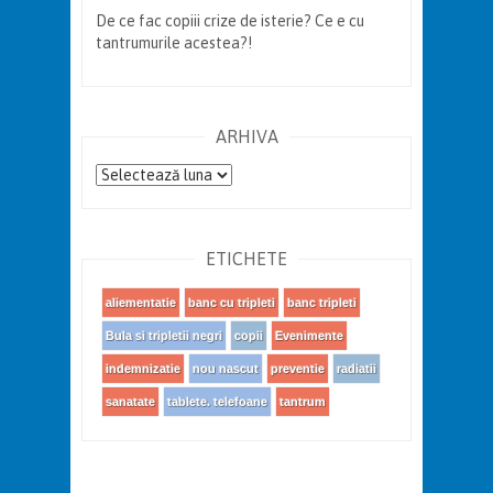
De ce fac copiii crize de isterie? Ce e cu
tantrumurile acestea?!
ARHIVA
Arhiva
ETICHETE
aliementatie
banc cu tripleti
banc tripleti
Bula si tripletii negri
copii
Evenimente
indemnizatie
nou nascut
preventie
radiatii
sanatate
tablete. telefoane
tantrum