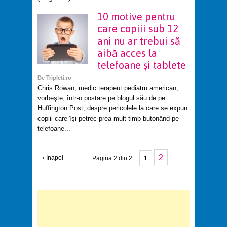
10 motive pentru
care copiii sub 12
ani nu ar trebui să
aibă acces la
telefoane şi tablete
De
Tripleti.ro
Chris Rowan, medic terapeut pediatru american,
vorbeşte, într-o postare pe blogul său de pe
Huffington Post, despre pericolele la care se expun
copiii care îşi petrec prea mult timp butonând pe
telefoane...
2
‹ Inapoi
Pagina 2 din 2
1