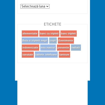
Arhiva
ETICHETE
aliementatie
banc cu tripleti
banc tripleti
Bula si tripletii negri
copii
Evenimente
indemnizatie
nou nascut
preventie
radiatii
sanatate
tablete. telefoane
tantrum