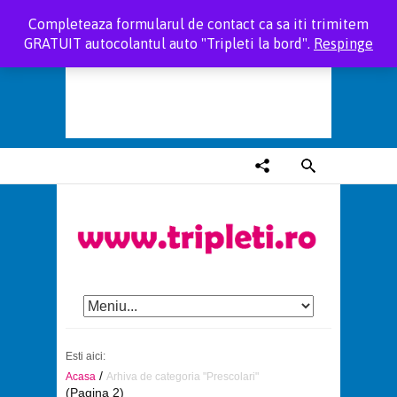
Completeaza formularul de contact ca sa iti trimitem
GRATUIT autocolantul auto "Tripleti la bord".
Respinge
Esti aici:
/
Acasa
Arhiva de categoria "Prescolari"
(Pagina 2)