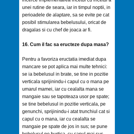
unei rutine de seara, iar in timpul noptii, in
perioadele de alaptare, sa se evite pe cat
posibil stimularea bebelusului, oricat de
dragalas si cu chef de joaca ar fi.
16. Cum il fac sa eructeze dupa masa?
Pentru a favoriza eructatia imediat dupa
mancare se pot aplica mai multe tehnici:
se ia bebelusul in brate, se tine in pozitie
verticala sprijinindu-i capul cu o mana pe
umarul mamei, iar cu cealalta mana se
mangaie sau se tapoteaza usor pe spate;
se tine bebelusul in pozitie verticala, pe
genunchi, sprijinindu-i atat trunchiul cat si
capul cu o mana, iar cu cealalta se
mangaie pe spate de jos in sus; se pune
bebelusul pe burtica, cu capul mai sus