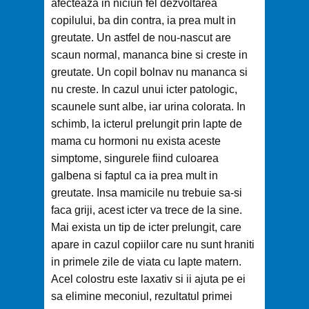
afecteaza in niciun fel dezvoltarea
copilului, ba din contra, ia prea mult in
greutate. Un astfel de nou-nascut are
scaun normal, mananca bine si creste in
greutate. Un copil bolnav nu mananca si
nu creste. In cazul unui icter patologic,
scaunele sunt albe, iar urina colorata. In
schimb, la icterul prelungit prin lapte de
mama cu hormoni nu exista aceste
simptome, singurele fiind culoarea
galbena si faptul ca ia prea mult in
greutate. Insa mamicile nu trebuie sa-si
faca griji, acest icter va trece de la sine.
Mai exista un tip de icter prelungit, care
apare in cazul copiilor care nu sunt hraniti
in primele zile de viata cu lapte matern.
Acel colostru este laxativ si ii ajuta pe ei
sa elimine meconiul, rezultatul primei