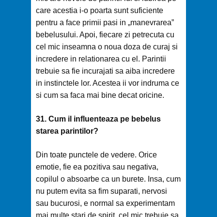
care acestia i-o poarta sunt suficiente
pentru a face primii pasi in „manevrarea”
bebelusului. Apoi, fiecare zi petrecuta cu
cel mic inseamna o noua doza de curaj si
incredere in relationarea cu el. Parintii
trebuie sa fie incurajati sa aiba incredere
in instinctele lor. Acestea ii vor indruma ce
si cum sa faca mai bine decat oricine.
31. Cum il influenteaza pe bebelus
starea parintilor?
Din toate punctele de vedere. Orice
emotie, fie ea pozitiva sau negativa,
copilul o absoarbe ca un burete. Insa, cum
nu putem evita sa fim suparati, nervosi
sau bucurosi, e normal sa experimentam
mai multe stari de spirit, cel mic trebuie sa