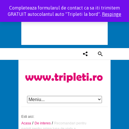
Completeaza formularul de contact ca sa iti trimitem
GRATUIT autocolantul auto "Tripleti la bord".
Respinge
Esti aici:
/
/
Acasa
De interes
Recomandari pentru
parinti pentru prima luna de viata a