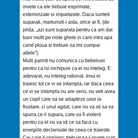
invete ca ele trebuie exprimate,
exteriorizate si impartasite. Daca sunteti
suparati, marturisiti-i asta, orice ar fi, (de
pilda, „azi sunt suparata pentru ca am dat
bani multi pe niste ghete in care intra apa
cand ploua si trebuie sa imi cumpar
altele”).
Multi parinti nu comunica cu bebelusii
pentru ca isi inchipuie ca ei nu inteleg. E
adevarat, nu inteleg rational. Insa ei
traiesc tot ce vi se intampla, iar daca ceea
ce vi se intampla nu are sens, nu veti avea
un copil care sa se adapteze usor la
frustare, ci unul agitat, care nu va sti sa va
spuna ce il supara, care va fi violent
pentru ca el nu va sti ce sa faca cu
energiile declansate de ceea ce traieste.
Cei care il ingrijesc trebuie sa-l invete cum