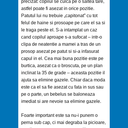
precizat: copilul se culca pe o saltea tare,
astfel poate fi asezat in orice pozitie.
Patutul lui nu trebuie „capitonat” cu tot
felul de haine si prosoape pe care el sa si
le traga peste el. S-a intamplat un caz
cand copilul aproape s-a sufocat – intr-o
clipa de neatentie a mamei a tras de un
prosop asezat pe patut si si-a infasurat
capul in el. Cea mai buna pozitie este pe
burtica, asezat ca o broscuta, pe un plan
inclinat la 35 de grade – aceasta pozitie il
ajuta sa elimine gazele. Chiar daca moda
este ca el sa fie asezat cu fata in sus sau
pe o parte, un bebelus se baloneaza
imediat si are nevoie sa elimine gazele.
Foarte important este sa nu-i punem o
perna sub cap, ci mai degraba la picioare,