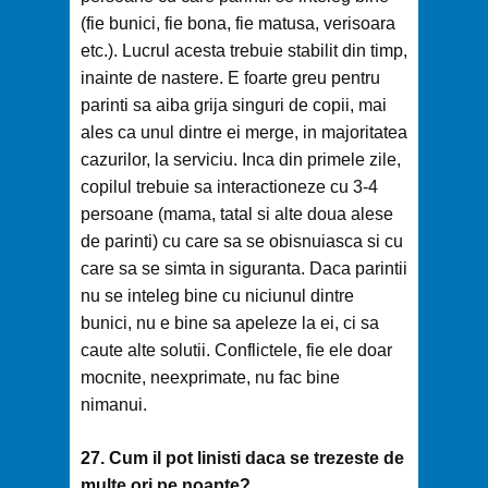
(fie bunici, fie bona, fie matusa, verisoara
etc.). Lucrul acesta trebuie stabilit din timp,
inainte de nastere. E foarte greu pentru
parinti sa aiba grija singuri de copii, mai
ales ca unul dintre ei merge, in majoritatea
cazurilor, la serviciu. Inca din primele zile,
copilul trebuie sa interactioneze cu 3-4
persoane (mama, tatal si alte doua alese
de parinti) cu care sa se obisnuiasca si cu
care sa se simta in siguranta. Daca parintii
nu se inteleg bine cu niciunul dintre
bunici, nu e bine sa apeleze la ei, ci sa
caute alte solutii. Conflictele, fie ele doar
mocnite, neexprimate, nu fac bine
nimanui.
27. Cum il pot linisti daca se trezeste de
multe ori pe noapte?