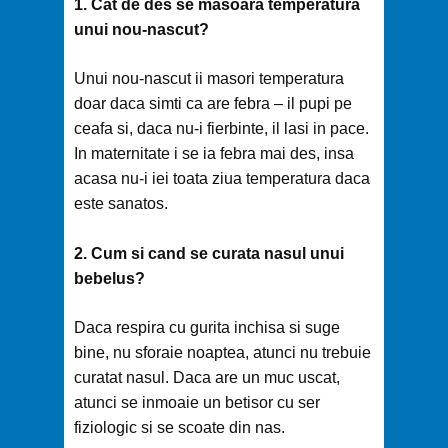
1. Cat de des se masoara temperatura
unui nou-nascut?
Unui nou-nascut ii masori temperatura
doar daca simti ca are febra – il pupi pe
ceafa si, daca nu-i fierbinte, il lasi in pace.
In maternitate i se ia febra mai des, insa
acasa nu-i iei toata ziua temperatura daca
este sanatos.
2. Cum si cand se curata nasul unui
bebelus?
Daca respira cu gurita inchisa si suge
bine, nu sforaie noaptea, atunci nu trebuie
curatat nasul. Daca are un muc uscat,
atunci se inmoaie un betisor cu ser
fiziologic si se scoate din nas.