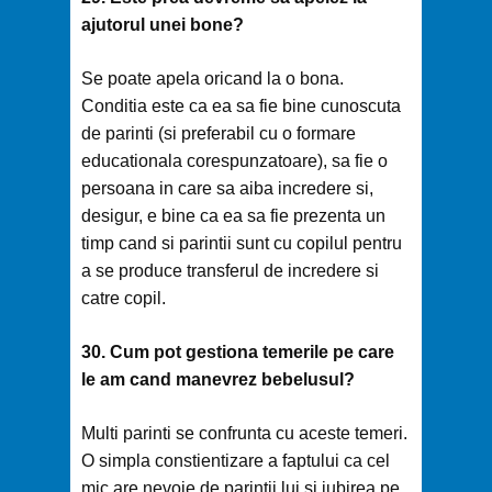
ajutorul unei bone?
Se poate apela oricand la o bona.
Conditia este ca ea sa fie bine cunoscuta
de parinti (si preferabil cu o formare
educationala corespunzatoare), sa fie o
persoana in care sa aiba incredere si,
desigur, e bine ca ea sa fie prezenta un
timp cand si parintii sunt cu copilul pentru
a se produce transferul de incredere si
catre copil.
30. Cum pot gestiona temerile pe care
le am cand manevrez bebelusul?
Multi parinti se confrunta cu aceste temeri.
O simpla constientizare a faptului ca cel
mic are nevoie de parintii lui si iubirea pe