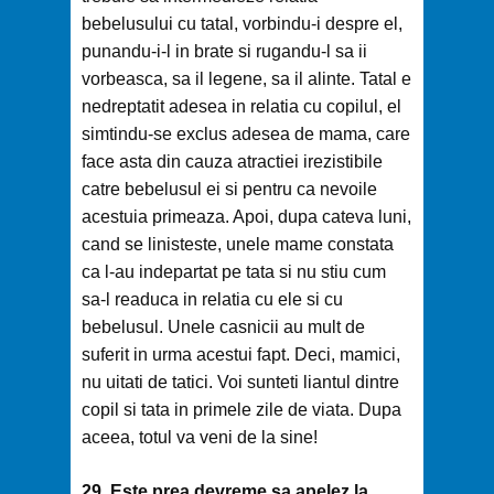
bebelusului cu tatal, vorbindu-i despre el,
punandu-i-l in brate si rugandu-l sa ii
vorbeasca, sa il legene, sa il alinte. Tatal e
nedreptatit adesea in relatia cu copilul, el
simtindu-se exclus adesea de mama, care
face asta din cauza atractiei irezistibile
catre bebelusul ei si pentru ca nevoile
acestuia primeaza. Apoi, dupa cateva luni,
cand se linisteste, unele mame constata
ca l-au indepartat pe tata si nu stiu cum
sa-l readuca in relatia cu ele si cu
bebelusul. Unele casnicii au mult de
suferit in urma acestui fapt. Deci, mamici,
nu uitati de tatici. Voi sunteti liantul dintre
copil si tata in primele zile de viata. Dupa
aceea, totul va veni de la sine!
29. Este prea devreme sa apelez la