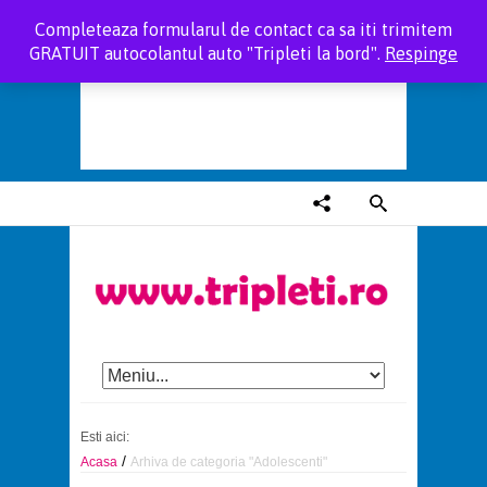
Completeaza formularul de contact ca sa iti trimitem
GRATUIT autocolantul auto "Tripleti la bord".
Respinge
Esti aici:
/
Acasa
Arhiva de categoria "Adolescenti"