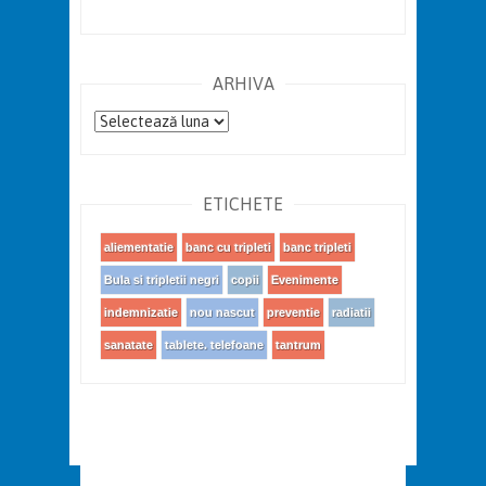
ARHIVA
Arhiva
ETICHETE
aliementatie
banc cu tripleti
banc tripleti
Bula si tripletii negri
copii
Evenimente
indemnizatie
nou nascut
preventie
radiatii
sanatate
tablete. telefoane
tantrum