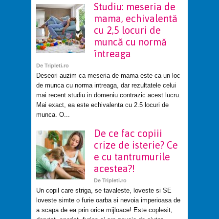
Studiu: meseria de
mama, echivalentă
cu 2,5 locuri de
muncă cu normă
întreaga
De
Tripleti.ro
Deseori auzim ca meseria de mama este ca un loc
de munca cu norma intreaga, dar rezultatele celui
mai recent studiu in domeniu contrazic acest lucru.
Mai exact, ea este echivalenta cu 2.5 locuri de
munca. O...
De ce fac copiii
crize de isterie? Ce
e cu tantrumurile
acestea?!
De
Tripleti.ro
Un copil care striga, se tavaleste, loveste si SE
loveste simte o furie oarba si nevoia imperioasa de
a scapa de ea prin orice mijloace! Este coplesit,