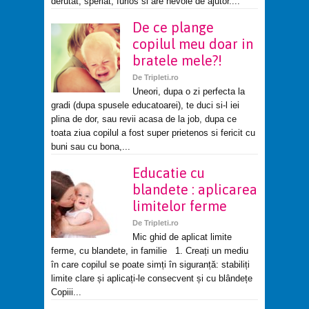
derutat, speriat, furios si are nevoie de ajutor....
De ce plange
copilul meu doar in
bratele mele?!
De
Tripleti.ro
Uneori, dupa o zi perfecta la
gradi (dupa spusele educatoarei), te duci si-l iei
plina de dor, sau revii acasa de la job, dupa ce
toata ziua copilul a fost super prietenos si fericit cu
buni sau cu bona,...
Educatie cu
blandete : aplicarea
limitelor ferme
De
Tripleti.ro
Mic ghid de aplicat limite
ferme, cu blandete, in familie 1. Creați un mediu
în care copilul se poate simți în siguranță: stabiliți
limite clare și aplicați-le consecvent și cu blândețe
Copiii...