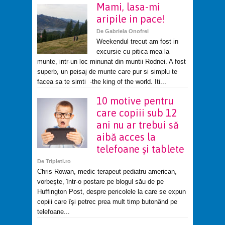
Mami, lasa-mi
aripile in pace!
De
Gabriela Onofrei
Weekendul trecut am fost in
excursie cu pitica mea la
munte, intr-un loc minunat din muntii Rodnei. A fost
superb, un peisaj de munte care pur si simplu te
facea sa te simti -the king of the world. Iti...
10 motive pentru
care copiii sub 12
ani nu ar trebui să
aibă acces la
telefoane şi tablete
De
Tripleti.ro
Chris Rowan, medic terapeut pediatru american,
vorbeşte, într-o postare pe blogul său de pe
Huffington Post, despre pericolele la care se expun
copiii care îşi petrec prea mult timp butonând pe
telefoane...