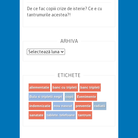
De ce fac copiii crize de isterie? Ce e cu
tantrumurile acestea?!
ARHIVA
Arhiva
ETICHETE
aliementatie
banc cu tripleti
banc tripleti
Bula si tripletii negri
copii
Evenimente
indemnizatie
nou nascut
preventie
radiatii
sanatate
tablete. telefoane
tantrum