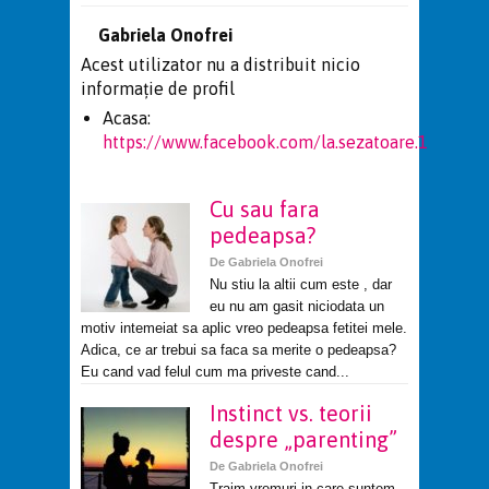
Gabriela Onofrei
Acest utilizator nu a distribuit nicio
informație de profil
Acasa:
https://www.facebook.com/la.sezatoare.1
Cu sau fara
pedeapsa?
De
Gabriela Onofrei
Nu stiu la altii cum este , dar
eu nu am gasit niciodata un
motiv intemeiat sa aplic vreo pedeapsa fetitei mele.
Adica, ce ar trebui sa faca sa merite o pedeapsa?
Eu cand vad felul cum ma priveste cand...
Instinct vs. teorii
despre „parenting”
De
Gabriela Onofrei
Traim vremuri in care suntem