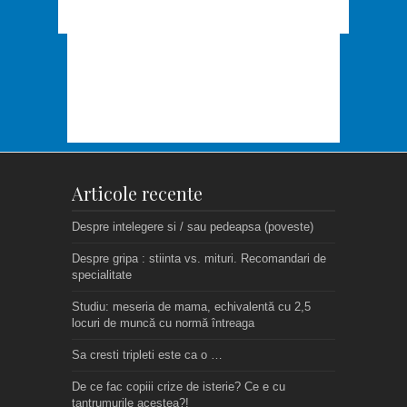
Articole recente
Despre intelegere si / sau pedeapsa (poveste)
Despre gripa : stiinta vs. mituri. Recomandari de
specialitate
Studiu: meseria de mama, echivalentă cu 2,5
locuri de muncă cu normă întreaga
Sa cresti tripleti este ca o …
De ce fac copiii crize de isterie? Ce e cu
tantrumurile acestea?!