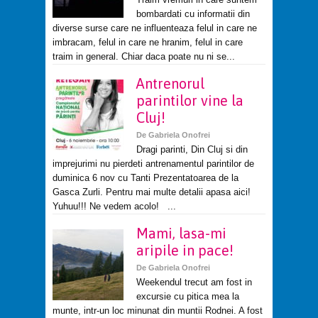
bombardati cu informatii din
diverse surse care ne influenteaza felul in care ne
imbracam, felul in care ne hranim, felul in care
traim in general. Chiar daca poate nu ni se...
Antrenorul
parintilor vine la
Cluj!
De
Gabriela Onofrei
Dragi parinti, Din Cluj si din
imprejurimi nu pierdeti antrenamentul parintilor de
duminica 6 nov cu Tanti Prezentatoarea de la
Gasca Zurli. Pentru mai multe detalii apasa aici!
Yuhuu!!! Ne vedem acolo! ...
Mami, lasa-mi
aripile in pace!
De
Gabriela Onofrei
Weekendul trecut am fost in
excursie cu pitica mea la
munte, intr-un loc minunat din muntii Rodnei. A fost