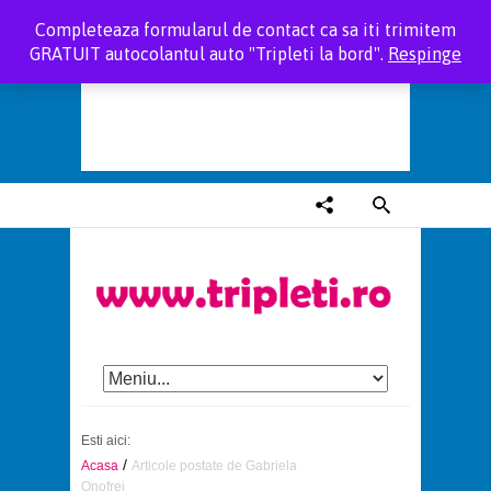
Completeaza formularul de contact ca sa iti trimitem
GRATUIT autocolantul auto "Tripleti la bord".
Respinge
Esti aici:
/
Acasa
Articole postate de Gabriela
Onofrei